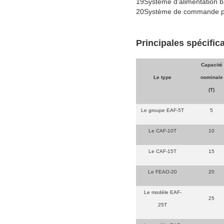
19Système d'alimentation b
20Système de commande pa
Principales spécific
Capacité
Le type
nominale
(T)
Le groupe EAF-5T
5
Le CAF-10T
10
Le CAF-15T
15
Le FEAO-20
20
Le modèle EAF-
25
25T