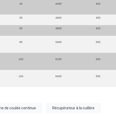
45
4400
400
55
4600
450
65
4800
450
85
5400
500
100
6100
500
120
6400
550
ne de coulée continue
Récupérateur à la cuillère