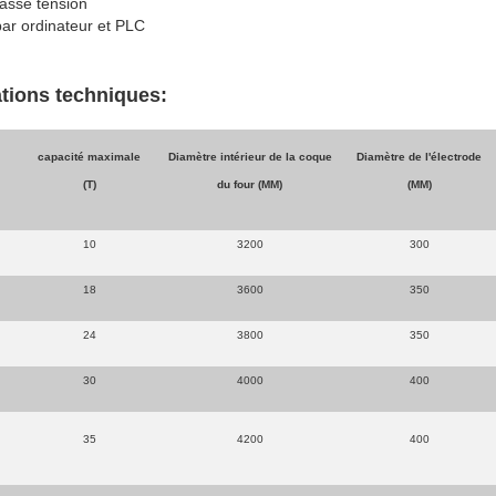
asse tension
r ordinateur et PLC
ations techniques:
capacité maximale
Diamètre intérieur de la coque
Diamètre de l'électrode
(T)
du four (MM)
(MM)
10
3200
300
18
3600
350
24
3800
350
30
4000
400
35
4200
400