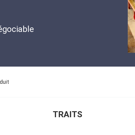
égociable
duit
TRAITS