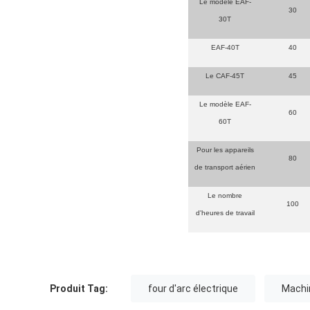
Le modèle EAF-
30
30T
EAF-40T
40
Le CAF-45T
45
Le modèle EAF-
60
60T
Pour les appareils
80
de transport aérien
Le nombre
100
d'heures de travail
Produit Tag:
four d'arc électrique
Machi