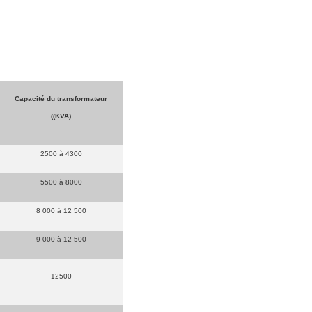
Capacité du transformateur
((KVA)
2500 à 4300
5500 à 8000
8 000 à 12 500
9 000 à 12 500
12500