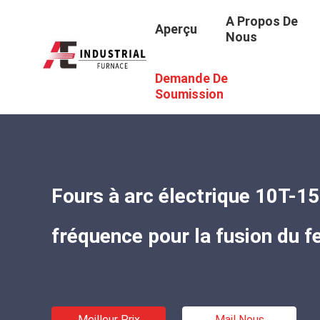
A Propos De
Aperçu
Nous
Demande De
Aperçu
/
Produits
/
Équipement De Fusion De L'acier
/
Fo
Soumission
Fours à arc électrique 10T-1
fréquence pour la fusion du fer
Meilleur Prix
Mail Nous