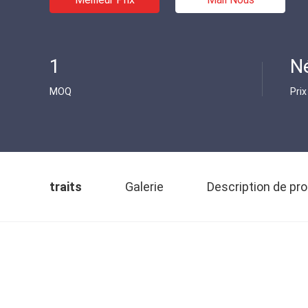
1
N
MOQ
Prix
traits
Galerie
Description de pro