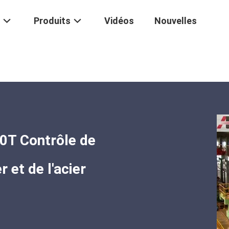
Produits
Vidéos
Nouvelles
urs À Arc Électrique 10T-150T Contrôle De Fréquence Pour La Fusion Du 
50T Contrôle de
 et de l'acier