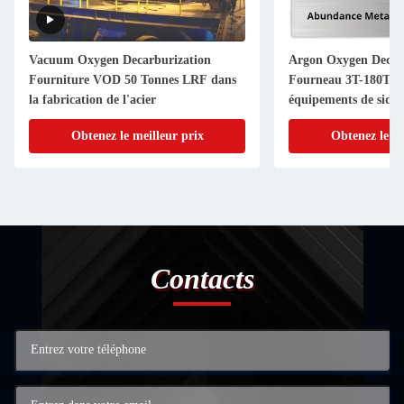
Vacuum Oxygen Decarburization
Argon Oxygen Decar
Fourniture VOD 50 Tonnes LRF dans
Fourneau 3T-180T Po
la fabrication de l'acier
équipements de sidér
Obtenez le meilleur prix
Obtenez le me
Contacts