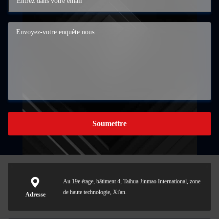
Soumettre
Au 19e étage, bâtiment 4, Taihua Jinmao International, zone
de haute technologie, Xi'an.
Adresse