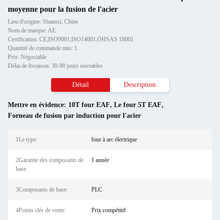
moyenne pour la fusion de l'acier
Lieu d'origine: Shaanxi, Chine
Nom de marque: AE
Certification: CE;ISO9001;ISO14001;OHSAS 18001
Quantité de commande min: 1
Prix: Négociable
Délai de livraison: 30-90 jours ouvrables
Détail
Description
Mettre en évidence:
10T four EAF
,
Le four 5T EAF
,
Forneau de fusion par induction pour l'acier
1Le type:
four à arc électrique
2Garantie des composants de
1 année
base:
3Composants de base:
PLC
4Points clés de vente:
Prix compétitif