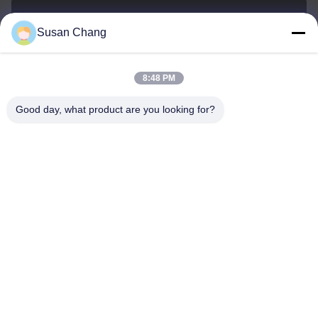
Susan Chang
Susan@aeaxa.com
E-mail
8:48 PM
Good day, what product are you looking for?
0086-13991372145
Téléphone
Xi'an Abundance Metallurgical Equipment Co.,
Ltd.