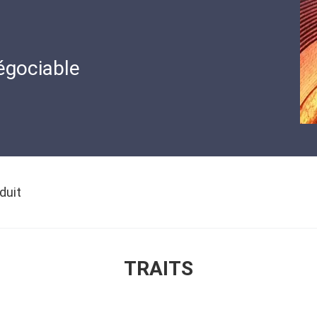
égociable
duit
TRAITS