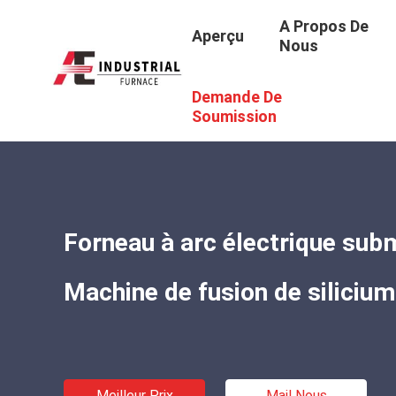
A Propos De
Aperçu
Nous
Demande De
Aperçu
/
Produits
/
Un Four De Fusion Au Silicium
/
Forne
Soumission
Forneau à arc électrique su
Machine de fusion de siliciu
Meilleur Prix
Mail Nous