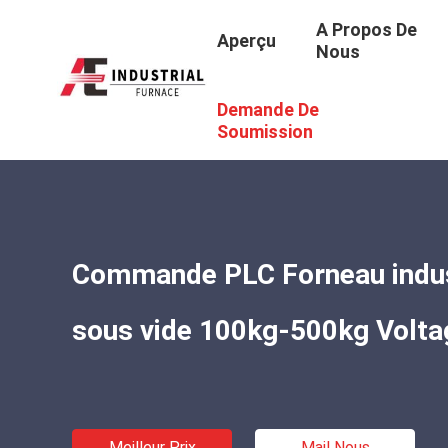
A Propos De
Aperçu
Nous
Demande De
Aperçu
/
Produits
/
Four De Vide
/
Commande PLC Forneau
Soumission
Commande PLC Forneau indust
sous vide 100kg-500kg Volt
Meilleur Prix
Mail Nous