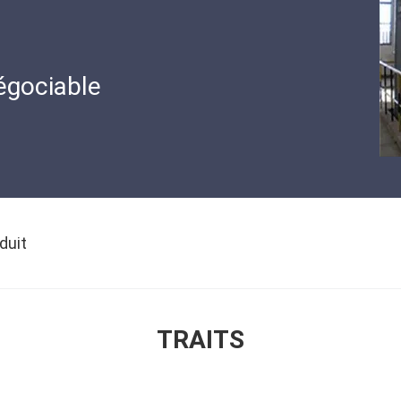
égociable
duit
TRAITS