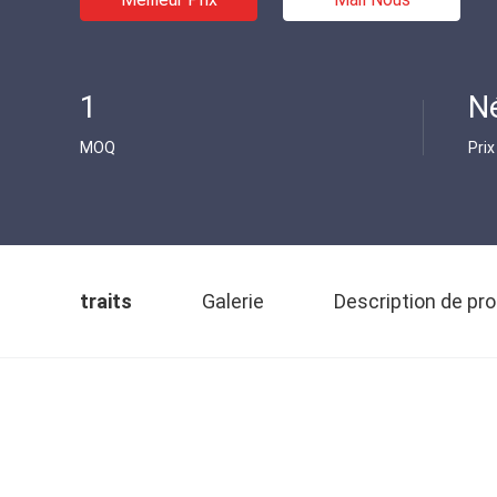
1
N
MOQ
Prix
traits
Galerie
Description de pro