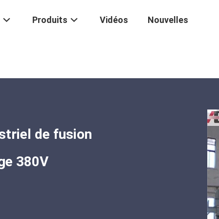
Produits
Vidéos
Nouvelles
 Industriel De Fusion Sous Vide 100kg-500kg Voltage 380V
riel de fusion
age 380V