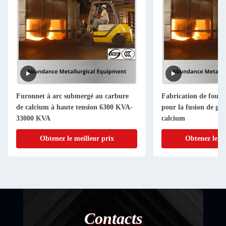
Furonnet à arc submergé au carbure
Fabrication de fours
de calcium à haute tension 6300 KVA-
pour la fusion de gro
33000 KVA
calcium
Obtenez le meilleur prix
Obtenez le me
Contacts