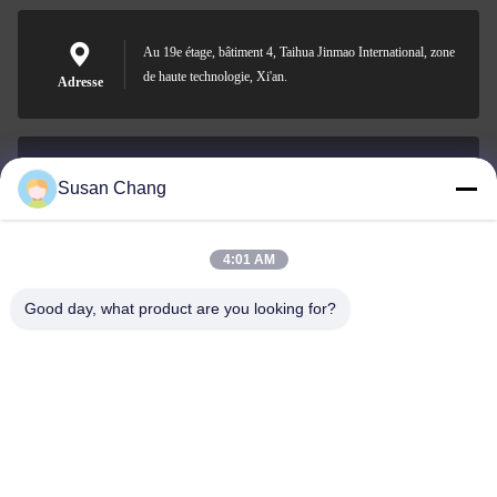
Au 19e étage, bâtiment 4, Taihua Jinmao International, zone
de haute technologie, Xi'an.
Adresse
Susan Chang
Susan@aeaxa.com
E-mail
4:01 AM
Good day, what product are you looking for?
0086-13991372145
Téléphone
Xi'an Abundance Metallurgical Equipment Co.,