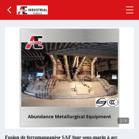
2
/
4
Fusion de ferromanganèse SAF four sous-marin à arc