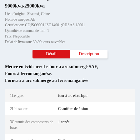
9000kva-25000kva
Lieu d'origine: Shaanxi, Chine
Nom de marque: AE
Certification: CE;ISO9001;ISO14001;OHSAS 18001
Quantité de commande min: 1
Prix: Négociable
Délai de livraison: 30-90 jours ouvrables
Détail
Description
Mettre en évidence:
Le four à arc submergé SAF
,
Fours à ferromanganèse
,
Forneau à arc submergé au ferromanganèse
1Le type:
four à arc électrique
2Utilisation:
Chauffure de fusion
3Garantie des composants de
1 année
base: