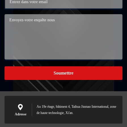
Soumettre
Au 19e étage, bâtiment 4, Taihua Jinmao International, zone
de haute technologie, Xi'an.
Adresse