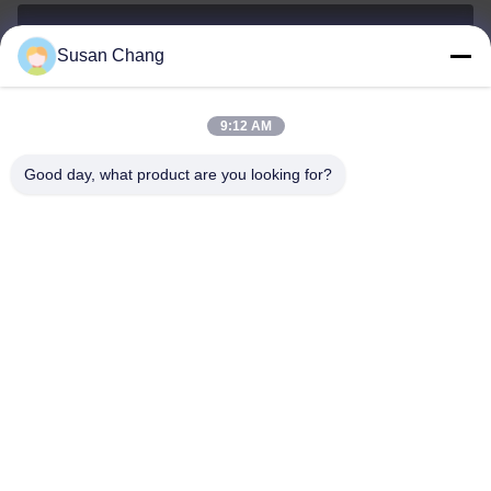
Susan Chang
Susan@aeaxa.com
E-mail
9:12 AM
Good day, what product are you looking for?
0086-13991372145
Téléphone
Xi'an Abundance Metallurgical Equipment Co.,
Ltd.