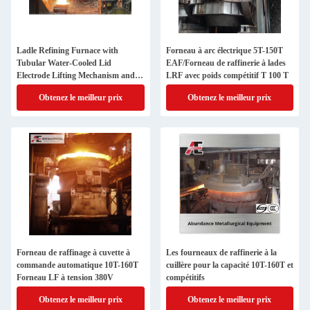
Ladle Refining Furnace with
Forneau à arc électrique 5T-150T
Tubular Water-Cooled Lid
EAF/Forneau de raffinerie à lades
Electrode Lifting Mechanism and
LRF avec poids compétitif T 100 T
Energy-Saving Large Current
Obtenez le meilleur prix
Obtenez le meilleur prix
System
Forneau de raffinage à cuvette à
Les fourneaux de raffinerie à la
commande automatique 10T-160T
cuillère pour la capacité 10T-160T et
Forneau LF à tension 380V
compétitifs
Obtenez le meilleur prix
Obtenez le meilleur prix