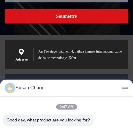
Soumettre
Au 19e étage, bâtiment 4, Taihua Jinmao International, zone
de haute technologie, Xi'an.
Adresse
Susan Chang
Susan@aeaxa.com
E-mail
9:47 AM
Good day, what product are you looking for?
0086-13991372145
Téléphone