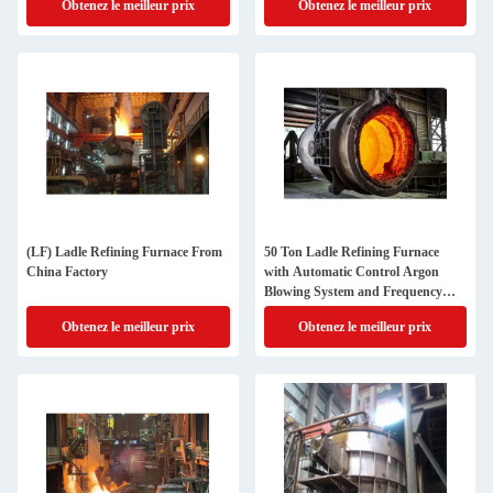
Obtenez le meilleur prix
Obtenez le meilleur prix
spéciaux et garantie d'un an
(LF) Ladle Refining Furnace From
50 Ton Ladle Refining Furnace
China Factory
with Automatic Control Argon
Blowing System and Frequency
Control Ladle Car for Steel Making
Obtenez le meilleur prix
Obtenez le meilleur prix
Manufacture