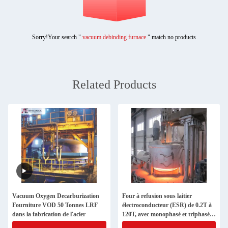
Sorry!Your search "
vacuum debinding furnace
" match no products
Related Products
Vacuum Oxygen Decarburization
Four à refusion sous laitier
Fourniture VOD 50 Tonnes LRF
électroconducteur (ESR) de 0.2T à
dans la fabrication de l'acier
120T, avec monophasé et triphasé,
pour la production d'aciers alliés