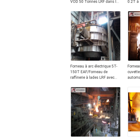
VOD 50 Tonnes LRF dans la
0.2T à
fabrication de l'acier
monopha
la prod
spéciau
Forneau à arc électrique 5T-
Forneau
150T EAF/Forneau de
cuvett
raffinerie à lades LRF avec
automa
poids compétitif T 100 T
Fornea