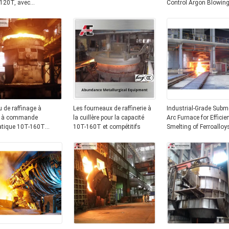
 120T, avec
Control Argon Blowin
sé et triphasé, pour
System and Frequenc
uction d'aciers alliés
Control Ladle Car for S
x et garantie d'un an
Making Manufacture
 de raffinage à
Les fourneaux de raffinerie à
Industrial-Grade Subm
e à commande
la cuillère pour la capacité
Arc Furnace for Efficie
tique 10T-160T
10T-160T et compétitifs
Smelting of Ferroalloy
u LF à tension 380V
6300KVA to 68000KV
Capacity