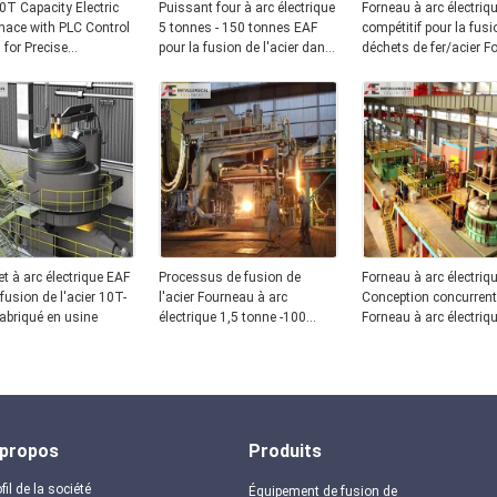
T Capacity Electric
Puissant four à arc électrique
Forneau à arc électriq
nace with PLC Control
5 tonnes - 150 tonnes EAF
compétitif pour la fus
for Precise
pour la fusion de l'acier dans
déchets de fer/acier F
ture Control in Steel
les usines de fabrication
à arc électrique 1,5-10
tonnes de l'usine de
fabrication
t à arc électrique EAF
Processus de fusion de
Forneau à arc électriq
 fusion de l'acier 10T-
l'acier Fourneau à arc
Conception concurrenti
abriqué en usine
électrique 1,5 tonne -100
Forneau à arc électriq
tonnes Haute capacité
industriel pour la sidér
3T 5T 10T 15T 20T
 propos
Produits
fil de la société
Équipement de fusion de