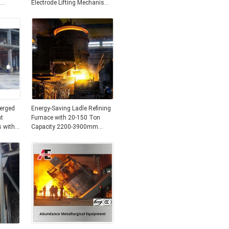
g
Electrode Lifting Mechanism
y
and Energy-Saving Large
teel
Current System
erged
Energy-Saving Ladle Refining
nt
Furnace with 20-150 Ton
s with
Capacity 2200-3900mm
A
Ladle Diameter and 3150-
20000 KVA Transformer