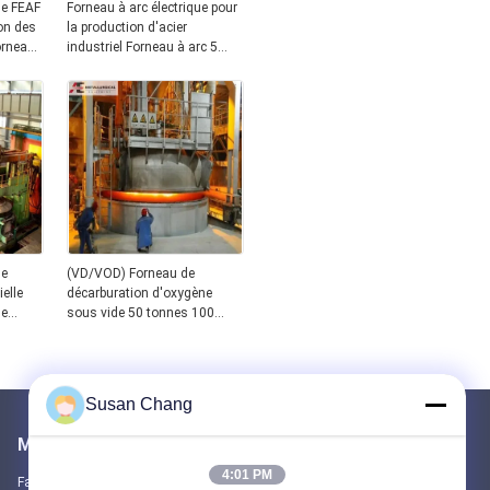
ue FEAF
Forneau à arc électrique pour
ion des
la production d'acier
orneau
industriel Forneau à arc 5
0
tonnes 10 tonnes 20 tonnes-
120 tonnes avec 800 kW de
puissance
ue
(VD/VOD) Forneau de
elle
décarburation d'oxygène
ue
sous vide 50 tonnes 100
urgie
tonnes 150 tonnes Forneau
VD/VOD pour la fabrication
de pièces de découpe d'usine
Forneau de raffinage
Susan Chang
compétitif
Mail nous
4:01 PM
Faites-nous part de vos besoins. Nous connecterons les meilleurs