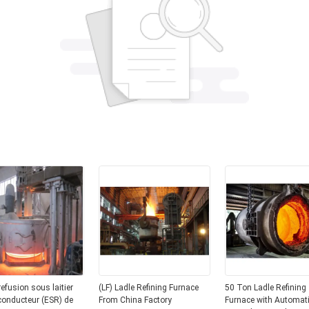
refusion sous laitier
(LF) Ladle Refining Furnace
50 Ton Ladle Refining
conducteur (ESR) de
From China Factory
Furnace with Automat