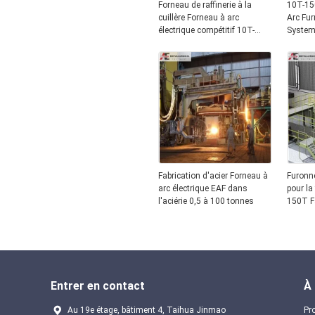
Forneau de raffinerie à la
10T-150
cuillère Forneau à arc
Arc Fur
électrique compétitif 10T-
System 
160T LF à tension 380V
Tempera
Melting
Fabrication d'acier Forneau à
Furonne
arc électrique EAF dans
pour la
l'aciérie 0,5 à 100 tonnes
150T F
Entrer en contact
À
Au 19e étage, bâtiment 4, Taihua Jinmao
Pro