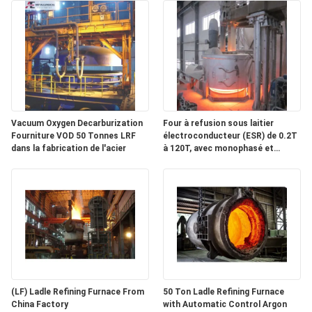
Vacuum Oxygen Decarburization
Four à refusion sous laitier
Fourniture VOD 50 Tonnes LRF
électroconducteur (ESR) de 0.2T
dans la fabrication de l'acier
à 120T, avec monophasé et
triphasé, pour la production
d'aciers alliés spéciaux et
garantie d'un an
(LF) Ladle Refining Furnace From
50 Ton Ladle Refining Furnace
China Factory
with Automatic Control Argon