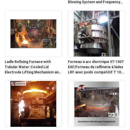
Blowing System and Frequency
Control Ladle Car for Steel
Making Manufacture
Ladle Refining Furnace with
Forneau à arc électrique 5T-150T
Tubular Water-Cooled Lid
EAF/Forneau de raffinerie à lades
Electrode Lifting Mechanism and
LRF avec poids compétitif T 100
Energy-Saving Large Current
T
System