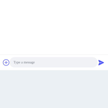
Au 19e étage, bâtiment 4, Taihua Jinmao International, zone
de haute technologie, Xi'an.
Adresse
Obtenez une citation
Susan@aeaxa.com
E-mail
Photo
Video Call