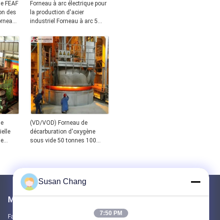
ue FEAF
Forneau à arc électrique pour
ion des
la production d'acier
orneau
industriel Forneau à arc 5
0
tonnes 10 tonnes 20 tonnes-
120 tonnes avec 800 kW de
puissance
ue
(VD/VOD) Forneau de
elle
décarburation d'oxygène
ue
sous vide 50 tonnes 100
urgie
tonnes 150 tonnes Forneau
VD/VOD pour la fabrication
de pièces de découpe d'usine
Forneau de raffinage
Susan Chang
compétitif
Mail nous
7:50 PM
Faites-nous part de vos besoins. Nous connecterons les meilleurs