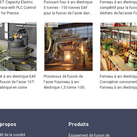
T Capacity Electric
Puissant four à arc électrique
Forneau à arc électriq
nace with PLC Control
5 tonnes - 150 tonnes EAF
compétitif pour la fus
for Precise
pour la fusion de l'acier dans
déchets de fer/acier F
ture Control in Steel
les usines de fabrication
à arc électrique 1,5-10
tonnes de l'usine de
fabrication
t à arc électrique EAF
Processus de fusion de
Forneau à arc électriq
 fusion de l'acier 10T-
l'acier Fourneau à arc
Conception concurrenti
abriqué en usine
électrique 1,5 tonne -100
Forneau à arc électriq
tonnes Haute capacité
industriel pour la sidér
3T 5T 10T 15T 20T
 propos
Produits
fil de la société
Équipement de fusion de