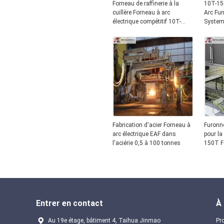
Forneau de raffinerie à la
10T-150
cuillère Forneau à arc
Arc Fur
électrique compétitif 10T-
System 
160T LF à tension 380V
Tempera
Melting
Fabrication d'acier Forneau à
Furonne
arc électrique EAF dans
pour la
l'aciérie 0,5 à 100 tonnes
150T F
Entrer en contact
À
Au 19e étage, bâtiment 4, Taihua Jinmao
Pro