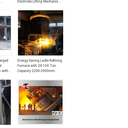
g
Electrode Lifting Mechanism
y
and Energy-Saving Large
teel
Current System
erged
Energy-Saving Ladle Refining
nt
Furnace with 20-150 Ton
s with
Capacity 2200-3900mm
A
Ladle Diameter and 3150-
20000 KVA Transformer