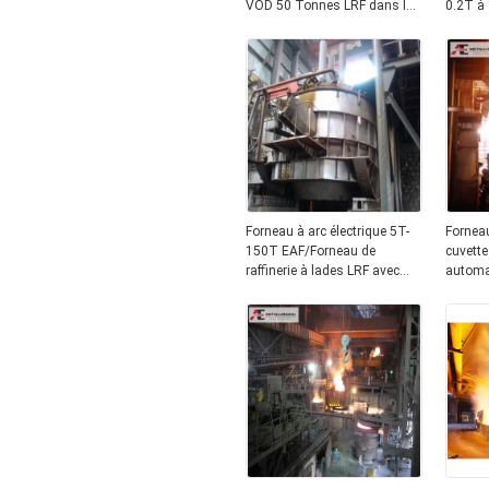
VOD 50 Tonnes LRF dans la
0.2T à
fabrication de l'acier
monopha
la prod
spéciau
Forneau à arc électrique 5T-
Forneau
150T EAF/Forneau de
cuvett
raffinerie à lades LRF avec
automa
poids compétitif T 100 T
Fornea