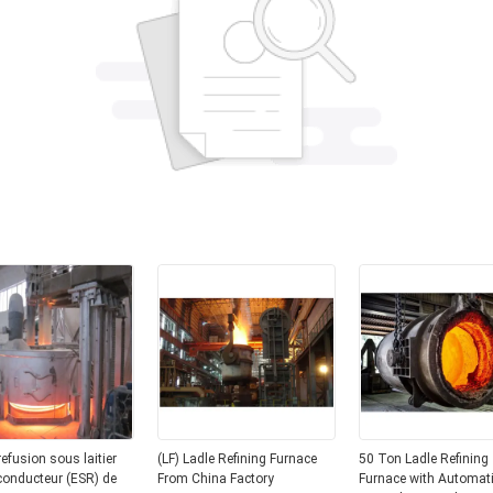
refusion sous laitier
(LF) Ladle Refining Furnace
50 Ton Ladle Refining
conducteur (ESR) de
From China Factory
Furnace with Automat