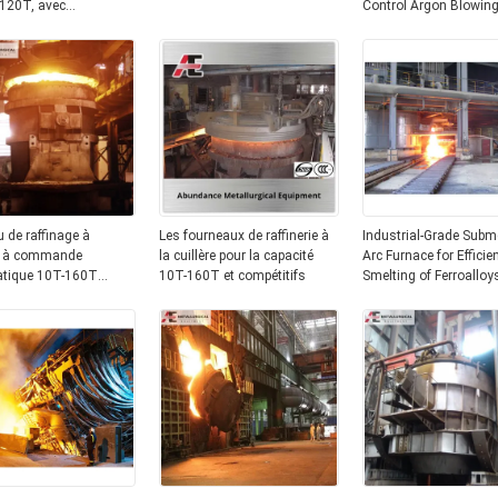
 120T, avec
Control Argon Blowin
sé et triphasé, pour
System and Frequenc
uction d'aciers alliés
Control Ladle Car for S
x et garantie d'un an
Making Manufacture
 de raffinage à
Les fourneaux de raffinerie à
Industrial-Grade Subm
e à commande
la cuillère pour la capacité
Arc Furnace for Efficie
tique 10T-160T
10T-160T et compétitifs
Smelting of Ferroalloy
u LF à tension 380V
6300KVA to 68000KV
Capacity